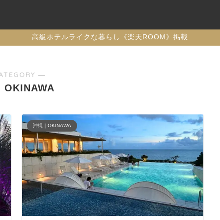
高級ホテルライクな暮らし《楽天ROOM》掲載
ATEGORY ―
OKINAWA
沖縄｜OKINAWA