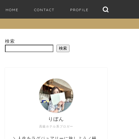
HOME
CONTACT
PROFILE
検索
検索
りぼん
高級ホテル系ブロガー
＼人生をラグジュアリーに旅しよう／極