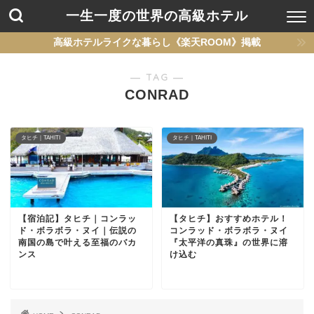
一生一度の世界の高級ホテル
高級ホテルライクな暮らし《楽天ROOM》掲載
― TAG ―
CONRAD
タヒチ｜TAHITI
タヒチ｜TAHITI
【宿泊記】タヒチ｜コンラッ
【タヒチ】おすすめホテル！
ド・ボラボラ・ヌイ｜伝説の
コンラッド・ボラボラ・ヌイ
南国の島で叶える至福のバカ
『太平洋の真珠』の世界に溶
ンス
け込む